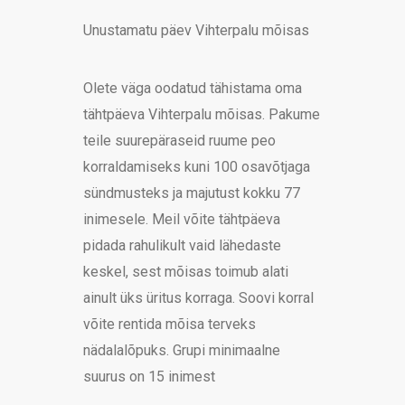
Unustamatu päev Vihterpalu mõisas
Olete väga oodatud tähistama oma
tähtpäeva Vihterpalu mõisas. Pakume
teile suurepäraseid ruume peo
korraldamiseks kuni 100 osavõtjaga
sündmusteks ja majutust kokku 77
inimesele. Meil võite tähtpäeva
pidada rahulikult vaid lähedaste
keskel, sest mõisas toimub alati
ainult üks üritus korraga. Soovi korral
võite rentida mõisa terveks
nädalalõpuks. Grupi minimaalne
suurus on 15 inimest