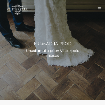
Avaleht
Vihterpalu Mõis
Eesti
Pulmad ja peod
Teenused
Unustamatu päev Vihterpalu
mõisas
Sündmuste korraldamine
Galerii
Kontakt