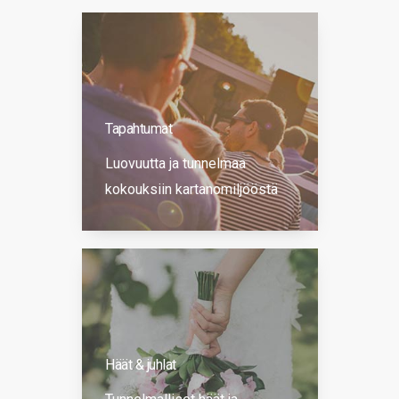
Tapahtumat
Luovuutta ja tunnelmaa
kokouksiin kartanomiljööstä
Häät & juhlat