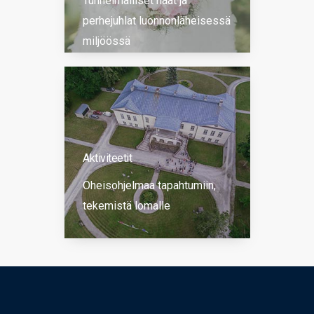
Tunnelmalliset häät ja
perhejuhlat luonnonläheisessä
miljöössä
Aktiviteetit
Oheisohjelmaa tapahtumiin,
tekemistä lomalle