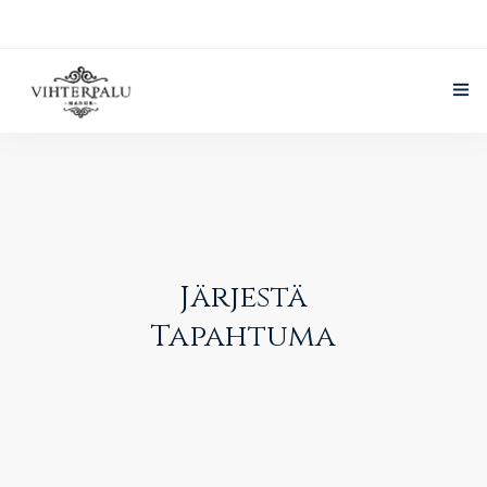
Vihterpalun Kartano
Palvelut
Suomi
Järjestä tapahtuma
Järjestä
Galleria
Tapahtuma
Yhteystiedot