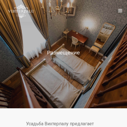
титульный лист
Вихтерпалуn Усадьба
Русский
Размещение
Сервисы
Организовать мероприятие
галерея
Контакт
Усадьба Вихтерпалу предлагает